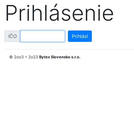
Prihlásenie
IČO:
IČO
© 2oo3 ÷ 2o23
Bytex Slovensko s.r.o.