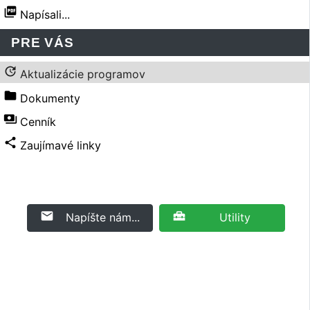
picture_as_pdf
Napísali...
PRE VÁS
update
Aktualizácie programov
folder
Dokumenty
payments
Cenník
share
Zaujímavé linky
email
home_repair_service
Napíšte nám...
Utility